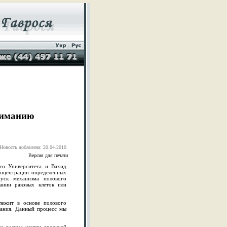
ниманию
Новость добавлена: 20.04.2010
Версия для печати
го Университета и Вахид
онцентрации определенных
уск механизма полового
нии раковых клеток или
лежит в основе полового
ания. Данный процесс мы