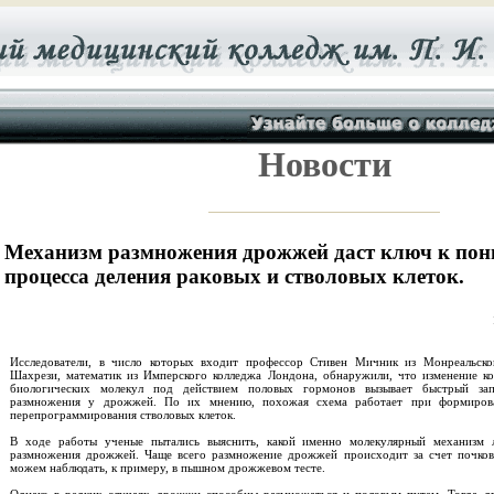
Новости
Механизм размножения дрожжей даcт ключ к по
процесса деления раковых и стволовых клеток.
Исследователи, в число которых входит профессор Стивен Мичник из Монреальско
Шахрези, математик из Имперского колледжа Лондона, обнаружили, что изменение к
биологических молекул под действием половых гормонов вызывает быстрый зап
размножения у дрожжей. По их мнению, похожая схема работает при формирова
перепрограммирования стволовых клеток.
В ходе работы ученые пытались выяснить, какой именно молекулярный механизм 
размножения дрожжей. Чаще всего размножение дрожжей происходит за счет почков
можем наблюдать, к примеру, в пышном дрожжевом тесте.