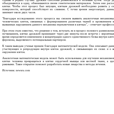
Однако в редких случаях дрожжи способны размножаться и половым путем. Тогда д
объединяются в одну, обмениваются своим генетическим материалом. Затем они расхо
клетки. Чтобы этот процесс был запущен, клеткам дрожжей необходимо развить у се
поверхности, который способствует их слиянию. С точки зрения энергозатрат, данн
занимает около двух часов.
"Благодаря исследованию этого процесса мы сможем выявить аналогичные механизмы
человеческих клеток, связанных с формированием различных тканей и проявлением н
вызванных нарушением данного механизма переключения в клетках", - отмечает професс
При этом стало известно, что решение о том, вступать ли в процесс полового размножен
почкованием, клетки дрожжей принимают через две минуты после встречи с вероятны
время определяется изменением в концентрации одного единственного белка внутри кле
феромона, выделяемого потенциальным партнером.
К таким выводам ученые пришли благодаря математической модели. Она описывает данн
участвующих в репродукции внутри клеток дрожжей, о связывающих их силах и о к
окружении клеток.
Аналогичная математическая модель может быть использована для изучения механизмов
клетки человека превращаться в клетки сердечной мышцы или костной ткани, а здо
раковыми. Такое открытие поможет разработать новые лекарства и методы лечения.
Источник: newsru.com