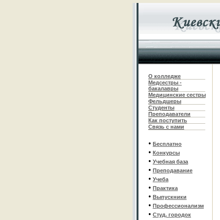
О колледже
Медсестры -
бакалавры
Медицинские сестры
Фельдшеры
С
туденты
Преподаватели
Как поступить
Связь с нами
•
Бесплатно
•
Конкурсы
•
Учебная база
•
Преподавание
•
Учеба
•
Практика
•
Выпускники
•
Профессионализм
•
Студ. городок