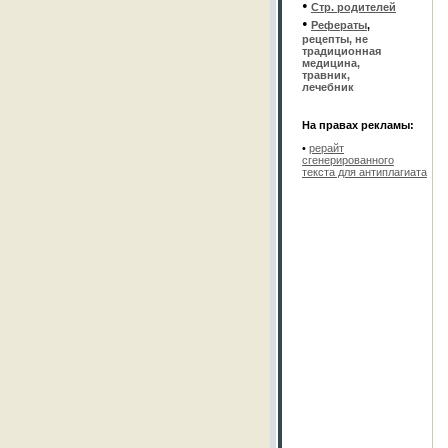
•
Стр. родителей
•
Рефераты
,
рецепты, не
традиционная
медицина,
травник,
лечебник
На правах рекламы:
•
рерайт
сгенерированного
текста для антиплагиата