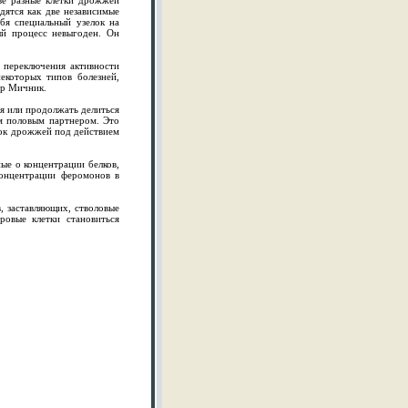
ве разные клетки дрожжей
дятся как две независимые
бя специальный узелок на
ый процесс невыгоден. Он
 переключения активности
екоторых типов болезней,
ор Мичник.
ия или продолжать делиться
м половым партнером. Это
ток дрожжей под действием
ые о концентрации белков,
онцентрации феромонов в
, заставляющих, стволовые
ровые клетки становиться