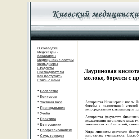
О колледже
Медсестры -
бакалавры
Медицинские сестры
Фельдшеры
С
туденты
Лауриновая кислота
Преподаватели
Как поступить
молоке, борется с
Связь с нами
•
Бесплатно
•
Конкурсы
•
Аспирантка Инженерной школы Як
Учебная база
борьбы с подростковой угревой 
•
Преподавание
непосредственно к вызывающим пр
•
Учеба
Аспирантка факультета биоинжен
•
Практика
исследовании лауриновую кислоту
•
заполненных этой кислотой, нанос
Выпускники
•
Профессионализм
Когда липосомы достигали бакте
•
наночастиц уменьшалось. Высво
Студ. городок