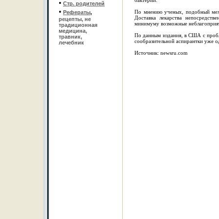
бактерии.
•
Стр. родителей
•
По мнению ученых, подобный мех
Рефераты
,
Доставка лекарства непосредств
рецепты, не
минимуму возможные неблагоприят
традиционная
медицина,
По данным издания, в США с проб
травник,
сообразительной аспирантки уже о
лечебник
Источник: newsru.com