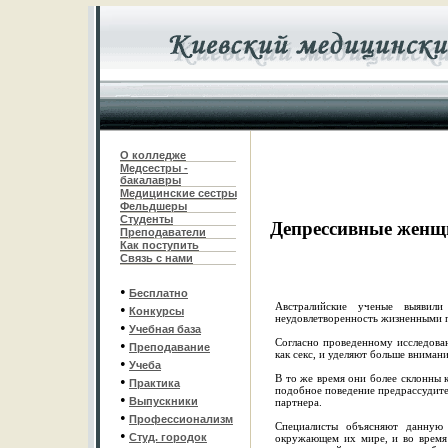
О колледже
Медсестры -
бакалавры
Медицинские сестры
Фельдшеры
С
туденты
Депрессивные женщ
Преподаватели
Как поступить
Связь с нами
•
Бесплатно
Австралийские ученые выявили
•
Конкурсы
неудовлетворенность жизненными п
•
Учебная база
Согласно проведенному исследован
•
Преподавание
как секс, и уделяют больше вниман
•
Учеба
В то же время они более склонны 
•
Практика
подобное поведение предрассудител
•
Выпускники
партнера.
•
Профессионализм
Специалисты объясняют данную
•
Студ. городок
окружающем их мире, и во время 