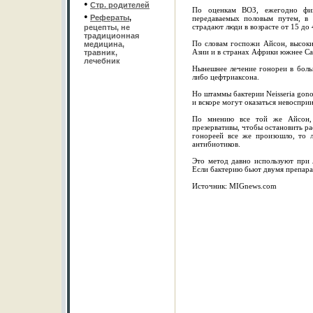
•
Стр. родителей
По оценкам ВОЗ, ежегодно фик
•
Рефераты
,
передаваемых половым путем, в 
страдают люди в возрасте от 15 до 
рецепты, не
традиционная
По словам госпожи Айсон, высок
медицина,
Азии и в странах Африки южнее Са
травник,
лечебник
Нынешнее лечение гонореи в боль
либо цефтриаксона.
Но штаммы бактерии Neisseria gono
и вскоре могут оказаться невоспр
По мнению все той же Айсон, 
презервативы, чтобы остановить ра
гонореей все же произошло, то 
антибиотиков.
Это метод давно используют при 
Если бактерию бьют двумя препарат
Источник: MIGnews.com