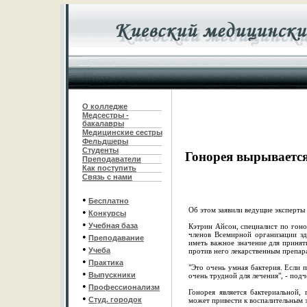
О колледже
Медсестры -
бакалавры
Медицинские сестры
Фельдшеры
С
туденты
Гонорея вырывается
Преподаватели
Как поступить
Связь с нами
•
Бесплатно
Об этом заявили ведущие эксперты 
•
Конкурсы
•
Учебная база
Кэтрин Айсон, специалист по гоно
членов Всемирной организации зд
•
Преподавание
иметь важное значение для принят
•
Учеба
против него лекарственным препар
•
Практика
"Это очень умная бактерия. Если п
•
Выпускники
очень трудной для лечения", - под
•
Профессионализм
Гонорея является бактериальной
•
Студ. городок
может привести к воспалительным 