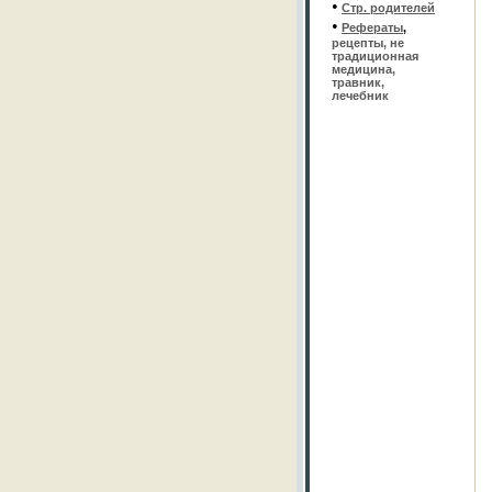
•
Стр. родителей
•
Рефераты
,
рецепты, не
традиционная
медицина,
травник,
лечебник