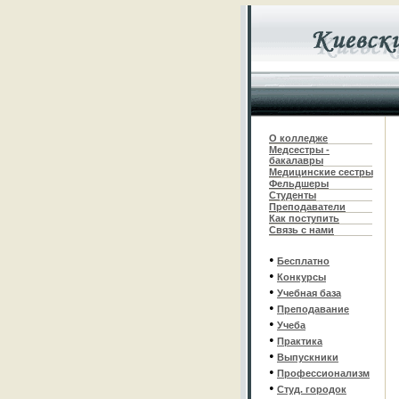
О колледже
Медсестры -
бакалавры
Медицинские сестры
Фельдшеры
С
туденты
Преподаватели
Как поступить
Связь с нами
•
Бесплатно
•
Конкурсы
•
Учебная база
•
Преподавание
•
Учеба
•
Практика
•
Выпускники
•
Профессионализм
•
Студ. городок