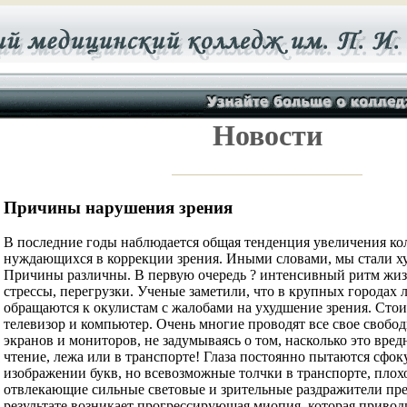
Новости
Причины нарушения зрения
В последние годы наблюдается общая тенденция увеличения ко
нуждающихся в коррекции зрения. Иными словами, мы стали ху
Причины различны. В первую очередь ? интенсивный ритм жиз
стрессы, перегрузки. Ученые заметили, что в крупных городах
обращаются к окулистам с жалобами на ухудшение зрения. Стои
телевизор и компьютер. Очень многие проводят все свое свобод
экранов и мониторов, не задумываясь о том, насколько это вредн
чтение, лежа или в транспорте! Глаза постоянно пытаются сфок
изображении букв, но всевозможные толчки в транспорте, плох
отвлекающие сильные световые и зрительные раздражители пре
результате возникает прогрессирующая миопия, которая привод