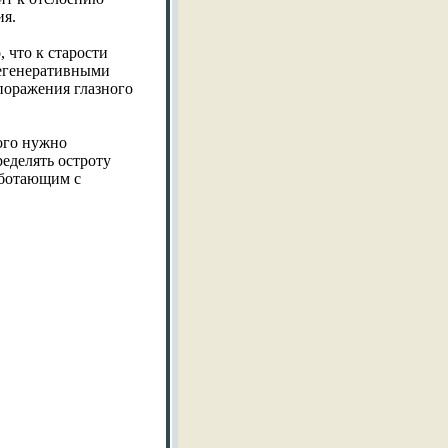
ия.
 что к старости
дегенеративными
поражения глазного
ого нужно
ределять остроту
аботающим с