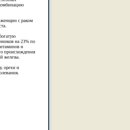
 комбинацию
 женщин с раком
та.
 богатую
чников на 23% по
витаминов и
го происхождения
й железы.
, орехи и
олевания.