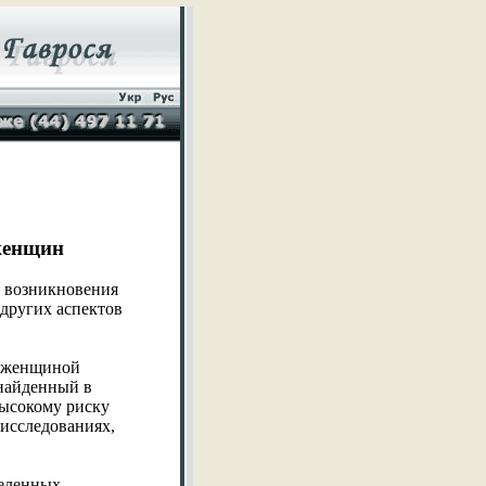
 женщин
у возникновения
 других аспектов
е женщиной
 найденный в
высокому риску
 исследованиях,
деленных