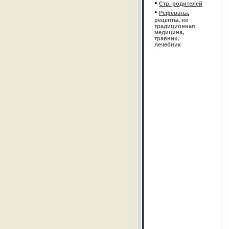
•
Стр. родителей
•
Рефераты
,
рецепты, не
традиционная
медицина,
травник,
лечебник