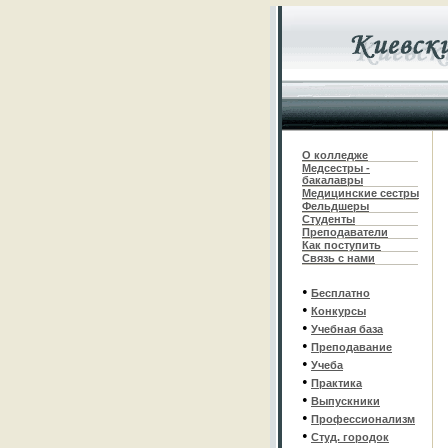
О колледже
Медсестры -
бакалавры
Медицинские сестры
Фельдшеры
С
туденты
Преподаватели
Как поступить
Связь с нами
•
Бесплатно
•
Конкурсы
•
Учебная база
•
Преподавание
•
Учеба
•
Практика
•
Выпускники
•
Профессионализм
•
Студ. городок