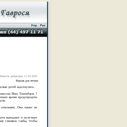
Новость добавлена: 11.03.2010
Версия для печати
олько детей задохнулись.
омиссии Инес Тененбаум. ?
Пришло время предупредить
дели.
е опасными. Она также не
 дети выпадают и получают
еще слишком слабы, чтобы