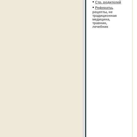
•
Стр. родителей
•
Рефераты
,
рецепты, не
традиционная
медицина,
травник,
лечебник