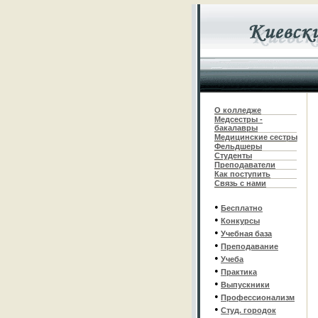
О колледже
Медсестры -
бакалавры
Медицинские сестры
Фельдшеры
С
туденты
Преподаватели
Как поступить
Связь с нами
•
Бесплатно
•
Конкурсы
•
Учебная база
•
Преподавание
•
Учеба
•
Практика
•
Выпускники
•
Профессионализм
•
Студ. городок