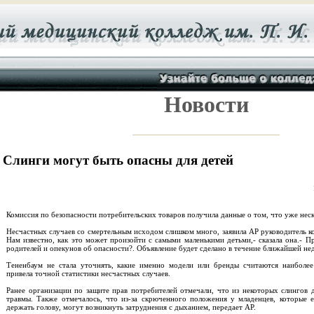
Новости
Слинги могут быть опасны для детей
Комиссия по безопасности потребительских товаров получила данные о том, что уже неск
Несчастных случаев со смертельным исходом слишком много, заявила АР руководитель к
Нам известно, как это может произойти с самыми маленькими детьми,- сказала она.- 
родителей и опекунов об опасности?. Объявление будет сделано в течение ближайшей не
Тененбаум не стала уточнять, какие именно модели или бренды считаются наиболе
привела точной статистики несчастных случаев.
Ранее организации по защите прав потребителей отмечали, что из некоторых слингов
травмы. Также отмечалось, что из-за скрюченного положения у младенцев, которые 
держать голову, могут возникнуть затруднения с дыханием, передает АР.