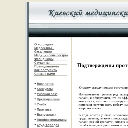
О колледже
Медсестры -
бакалавры
Медицинские сестры
Фельдшеры
С
туденты
Подтверждены прот
Преподаватели
Как поступить
Связь с нами
•
Бесплатно
К такому выводу пришли сотрудни
•
Конкурсы
•
Учебная база
Исследователи провели ряд экспе
папайи, и обнаружили, что он эффе
•
Преподавание
выяснилось, экстракт стимулирует
•
Учеба
помогают регулировать работу имм
здоровые клетки.
•
Практика
•
Выпускники
В ходе опытов ученые использова
груди, печени, легкого и поджелуд
•
Профессионализм
папайи разной крепости. Анализ к
•
Студ. городок
папайя замедлила рост клеток во вс