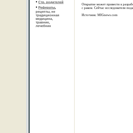
•
Стр. родителей
Открытие может привести к разраб
•
Рефераты
,
с раком. Сейчас исследователи под
рецепты, не
Источник: MIGnews.com
традиционная
медицина,
травник,
лечебник