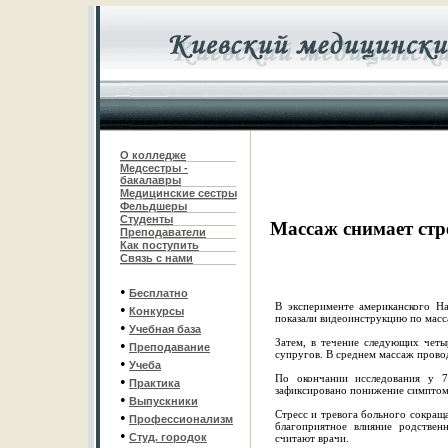
О колледже
Медсестры -
бакалавры
Медицинские сестры
Фельдшеры
С
туденты
Массаж снимает стр
Преподаватели
Как поступить
Связь с нами
•
Бесплатно
В эксперименте американского Н
•
Конкурсы
показали видеоинструкцию по масс
•
Учебная база
Затем, в течение следующих четы
•
Преподавание
супругов. В среднем массаж провод
•
Учеба
По окончании исследования у 7
•
Практика
зафиксировано понижение симптомо
•
Выпускники
Стресс и тревога больного сокраща
•
Профессионализм
благоприятное влияние родствен
•
Студ. городок
считают врачи.