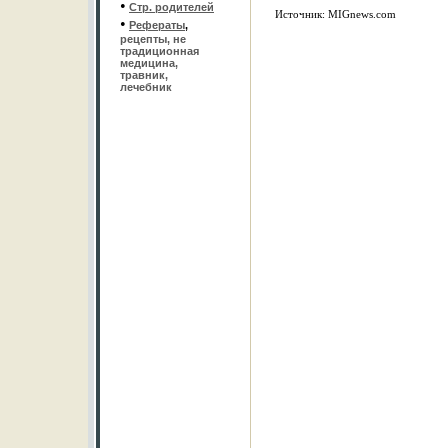
•
Стр. родителей
Источник: MIGnews.com
•
Рефераты
,
рецепты, не
традиционная
медицина,
травник,
лечебник