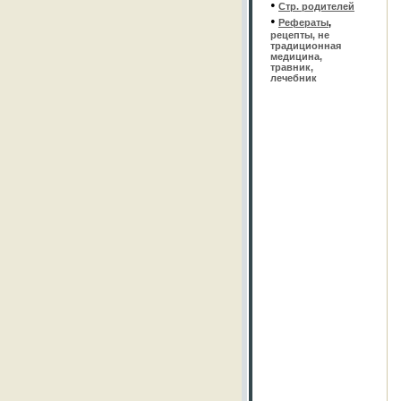
•
Стр. родителей
•
Рефераты
,
рецепты, не
традиционная
медицина,
травник,
лечебник