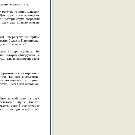
ления анальгетиков.
ы у регулярно принимающих
 Для других нестероидных
ой потери слуха возрастал
а слух уже практически не
том, что регулярный прием
вития болезни Паркинсона.
у в итоге верить?
вском номере журнала The
аний, которые обнаружили у
том, как интерпретировать
идерживаются осторожной
ия, так как анальгетики
ке это означает, что прием
естно, имеет как основное,
бное воздействие на слух
остаточно широко. Так что
отдельности ? это следует
вами с юридической точки