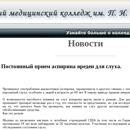
Новости
Постоянный прием аспирина вреден для слуха.
Чрезмерное употребление анальгетиков (аспирина, парацетамола и других) связано с п
нарушений слуха, особенно у людей в возрасте до 60 лет. К такому выводу пришли амери
О возможности пагубного влияния на слух аспирина врачи знали и раньше. Для здо
принимает препарат несколько раз в год, это опасности не представляло, но для исслед
на то, что неплохо было бы проверить, как влияют на слух другие нестероидные 
обезболивающие средства.
Как это делали
Медики из нескольких научных и лечебных учреждений США (в том числе из Гарвар
протяжении 18 лет вели наблюдение за 26 тысячами мужчин. Участники исследования 
обследование состояния слуха.