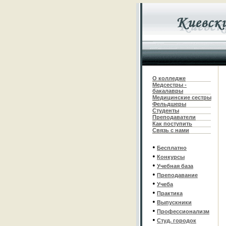
О колледже
Медсестры -
бакалавры
Медицинские сестры
Фельдшеры
С
туденты
Преподаватели
Как поступить
Связь с нами
•
Бесплатно
•
Конкурсы
•
Учебная база
•
Преподавание
•
Учеба
•
Практика
•
Выпускники
•
Профессионализм
•
Студ. городок