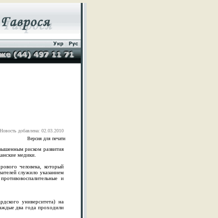
Новость добавлена: 02.03.2010
Версия для печати
овышенным риском развития
канские медики.
рового человека, который
ователей служило указанием
противовоспалительные и
дского университета) на
каждые два года проходили