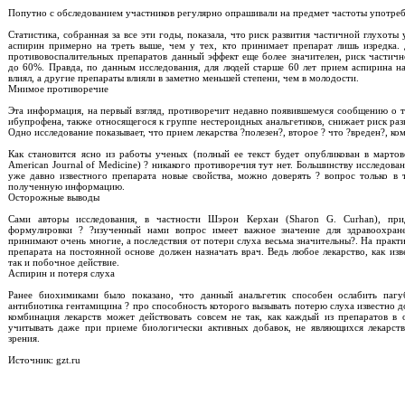
Попутно с обследованием участников регулярно опрашивали на предмет частоты употреб
Статистика, собранная за все эти годы, показала, что риск развития частичной глухот
аспирин примерно на треть выше, чем у тех, кто принимает препарат лишь изредка.
противовоспалительных препаратов данный эффект еще более значителен, риск частичн
до 60%. Правда, по данным исследования, для людей старше 60 лет прием аспирина н
влиял, а другие препараты влияли в заметно меньшей степени, чем в молодости.
Мнимое противоречие
Эта информация, на первый взгляд, противоречит недавно появившемуся сообщению о 
ибупрофена, также относящегося к группе нестероидных анальгетиков, снижает риск раз
Одно исследование показывает, что прием лекарства ?полезен?, второе ? что ?вреден?, ком
Как становится ясно из работы ученых (полный ее текст будет опубликован в марто
American Journal of Medicine) ? никакого противоречия тут нет. Большинству исследов
уже давно известного препарата новые свойства, можно доверять ? вопрос только в 
полученную информацию.
Осторожные выводы
Сами авторы исследования, в частности Шэрон Керхан (Sharon G. Curhan), пр
формулировки ? ?изученный нами вопрос имеет важное значение для здравоохранен
принимают очень многие, а последствия от потери слуха весьма значительны?. На практи
препарата на постоянной основе должен назначать врач. Ведь любое лекарство, как изв
так и побочное действие.
Аспирин и потеря слуха
Ранее биохимиками было показано, что данный анальгетик способен ослабить пагу
антибиотика гентамицина ? про способность которого вызывать потерю слуха известно д
комбинация лекарств может действовать совсем не так, как каждый из препаратов в 
учитывать даже при приеме биологически активных добавок, не являющихся лекарст
зрения.
Источник: gzt.ru