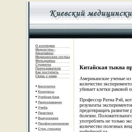
О колледже
Медсестры -
бакалавры
Медицинские сестры
Фельдшеры
С
туденты
Китайская тыква п
Преподаватели
Как поступить
Связь с нами
Американские ученые из
количество экспериментов
•
Бесплатно
убивает клетки раковой о
•
Конкурсы
•
Учебная база
Профессор Ратна Рэй, кот
•
Преподавание
результаты эксперименто
•
Учеба
предотвращать развитие р
•
Практика
болезни. Положительного 
•
Выпускники
употреблять не только эк
•
Профессионализм
количество полезных вещ
•
Студ. городок
podrobnosti.ua.