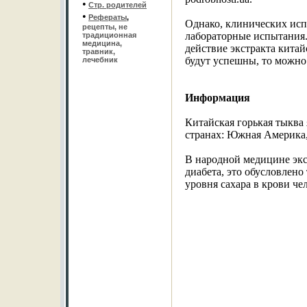
•
Стр. родителей
•
Рефераты
,
Однако, клинических исп
рецепты, не
лабораторные испытания.
традиционная
медицина,
действие экстракта кита
травник,
будут успешны, то можно
лечебник
Информация
Китайская горькая тыква
странах: Южная Америка,
В народной медицине экс
диабета, это обусловлено
уровня сахара в крови че