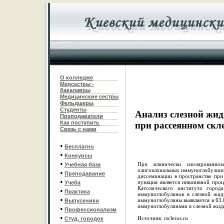
О колледже
Медсестры -
бакалавры
Медицинские сестры
Фельдшеры
С
туденты
Анализ слезной жи
Преподаватели
Как поступить
при рассеянном скл
Связь с нами
•
Бесплатно
•
Конкурсы
•
При клинически изолированно
Учебная база
олигоклональных иммуноглобулино
•
Преподавание
диссеминации в пространстве при
•
пункция является инвазивной проц
Учеба
Католического института город
•
Практика
иммуноглобулинов в слезной жид
•
иммуноглобулины выявляется в 63.
Выпускники
иммуноглобулинами в слезной жид
•
Профессионализм
•
Источник: rscleros.ru
Студ. городок