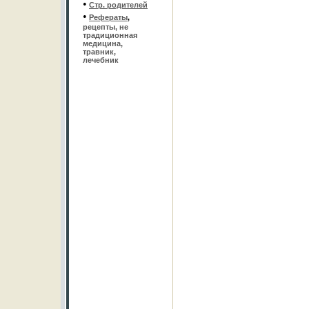
•
Стр. родителей
•
Рефераты
,
рецепты, не
традиционная
медицина,
травник,
лечебник