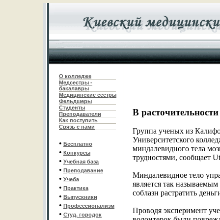
О колледже
Медсестры -
бакалавры
Медицинские сестры
Фельдшеры
С
туденты
В расточительности
Преподаватели
Как поступить
Связь с нами
Группа ученых из Калифо
Университетского коллед
•
Бесплатно
миндалевидного тела моз
•
Конкурсы
трудностями, сообщает Utr
•
Учебная база
•
Преподавание
Миндалевидное тело упр
•
Учеба
является так называемым
•
Практика
соблазн растратить деньг
•
Выпускники
•
Профессионализм
Проводя эксперимент уче
•
Студ. городок
волонтерок были повреж