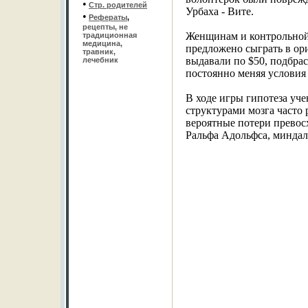
•
Стр. родителей
Урбаха - Вите.
•
Рефераты
,
рецепты, не
Женщинам и контрольной 
традиционная
медицина,
предложено сыграть в ор
травник,
выдавали по $50, подбрас
лечебник
постоянно меняя условия
В ходе игры гипотеза у
структурами мозга часто 
вероятные потери превос
Ральфа Адольфса, миндал