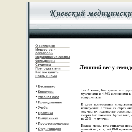
О колледже
Медсестры -
бакалавры
Медицинские сестры
Фельдшеры
С
туденты
Лишний вес у семид
Преподаватели
Как поступить
Связь с нами
•
Бесплатно
Такой вывод был сделан сотрудн
•
Конкурсы
мужчинами и 4 563 женщинами в во
•
Учебная база
compulenta.ru.
•
Преподавание
В ходе исследования специалист
•
Учеба
испытуемых, а также их образ жи
лет, чем их подтянутые ровесник
•
Практика
смерти был повышен. Кроме того, 
•
Выпускники
на 25% - у мужчин.
•
Профессионализм
Индекс массы тела считается нор
•
Студ. городок
лишний вес, а те, чей BMI превыш