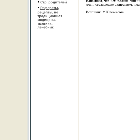
Напомним, что чем больше лишних 
•
Стр. родителей
люди, страдающие ожирением, имею
•
Рефераты
,
Источник: MIGnews.com
рецепты, не
традиционная
медицина,
травник,
лечебник