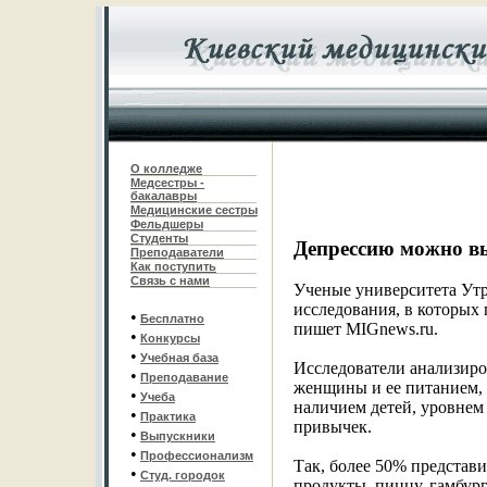
О колледже
Медсестры -
бакалавры
Медицинские сестры
Фельдшеры
С
туденты
Депрессию можно в
Преподаватели
Как поступить
Связь с нами
Ученые университета Утр
исследования, в которых 
•
Бесплатно
пишет MIGnews.ru.
•
Конкурсы
•
Учебная база
Исследователи анализиро
•
Преподавание
женщины и ее питанием, 
•
Учеба
наличием детей, уровнем
•
Практика
привычек.
•
Выпускники
•
Профессионализм
Так, более 50% представ
•
Студ. городок
продукты, пиццу, гамбур