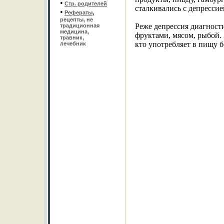
•
Стр. родителей
сталкивались с депрессие
•
Рефераты
,
рецепты, не
Реже депрессия диагност
традиционная
медицина,
фруктами, мясом, рыбой. 
травник,
кто употребляет в пищу б
лечебник