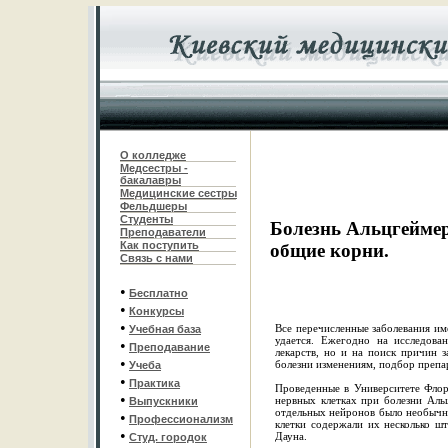
О колледже
Медсестры -
бакалавры
Медицинские сестры
Фельдшеры
С
туденты
Болезнь Альцгеймер
Преподаватели
Как поступить
общие корни.
Связь с нами
•
Бесплатно
•
Конкурсы
•
Все перечисленные заболевания им
Учебная база
удается. Ежегодно на исследова
•
Преподавание
лекарств, но и на поиск причин 
•
болезни изменениям, подбор препа
Учеба
•
Практика
Проведенные в Университете Фло
•
нервных клетках при болезни Аль
Выпускники
отдельных нейронов было необычн
•
Профессионализм
клетки содержали их несколько ш
•
Дауна.
Студ. городок