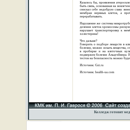
Казалось бы, проявления атероскл
быть связь, основанная на вовлече
снискал себе недобрую славу вин
мембран нервных клеток, а про
перерабатывать.
Нарушение же системы микротрубоч
делении клеток хромосомы рискуют 
нарушает транспортировку к мем
холестерина!
Что дальше?
Говорить о подборе лекарств в кл
болезни, можно искать вещества, с
в пробирке и на клеточных кул
подвержен болезни Альцгеймера. И
тестов на безопасность можно буде
Источник: Gzt.ru
Источник: health-ua.com
Колледж готовит мед