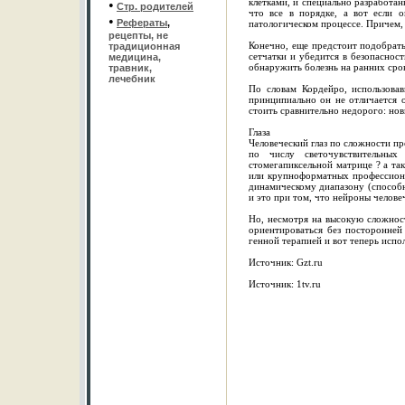
клетками, и специально разработан
•
Стр. родителей
что все в порядке, а вот если 
•
Рефераты
,
патологическом процессе. Причем,
рецепты, не
Конечно, еще предстоит подобрат
традиционная
сетчатки и убедится в безопасност
медицина,
обнаружить болезнь на ранних срок
травник,
лечебник
По словам Кордейро, использова
принципиально он не отличается 
стоить сравнительно недорого: но
Глаза
Человеческий глаз по сложности п
по числу светочувствительных
стомегапиксельной матрице ? а так
или крупноформатных профессиона
динамическому диапазону (способно
и это при том, что нейроны челове
Но, несмотря на высокую сложност
ориентироваться без посторонней
генной терапией и вот теперь испо
Источник: Gzt.ru
Источник: 1tv.ru