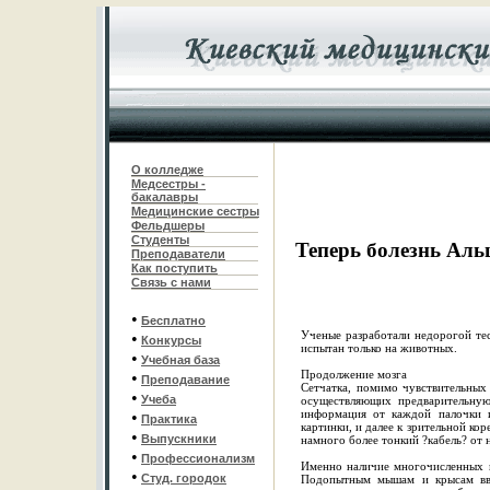
О колледже
Медсестры -
бакалавры
Медицинские сестры
Фельдшеры
С
туденты
Теперь болезнь Аль
Преподаватели
Как поступить
Связь с нами
•
Бесплатно
Ученые разработали недорогой тес
•
Конкурсы
испытан только на животных.
•
Учебная база
Продолжение мозга
•
Преподавание
Сетчатка, помимо чувствительных 
•
Учеба
осуществляющих предварительную
информация от каждой палочки и
•
Практика
картинки, и далее к зрительной ко
•
Выпускники
намного более тонкий ?кабель? от 
•
Профессионализм
Именно наличие многочисленных н
•
Студ. городок
Подопытным мышам и крысам вво