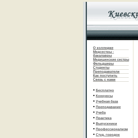
О колледже
Медсестры -
бакалавры
Медицинские сестры
Фельдшеры
С
туденты
Преподаватели
Как поступить
Связь с нами
•
Бесплатно
•
Конкурсы
•
Учебная база
•
Преподавание
•
Учеба
•
Практика
•
Выпускники
•
Профессионализм
•
Студ. городок