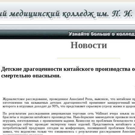
Новости
Детские драгоценности китайского производства 
смертельно опасными.
Журналистское расследование, проведенное Associated Press, выяснило, что китайские 
изготовлении так называемых детских драгоценностей применяют канцерогенный ме
которого в игрушках доходит до 90%, что представляет серьезную угрозу жизни и здоро
По результатам расследования американская торговая сеть Wallmart вчера изъяла из
браслеты и подвески китайского производства. Нью-йоркские законодатели призвали по
игрушек, изготовленных с применением кадмия. Комиссии по проблемам безопасности 
прокуратура сейчас проводят экспертизу таких изделий. Представитель китайского а
потребительской продукции сегодня на конференции, посвященной проблемам безоп
заявил, что ведомство только что ознакомилось с результатами расследования Associat