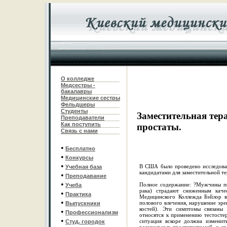
О колледже
Медсестры -
бакалавры
Медицинские сестры
Фельдшеры
С
туденты
Заместительная тер
Преподаватели
Как поступить
простаты.
Связь с нами
•
Бесплатно
•
Конкурсы
•
В США было проведено исследован
Учебная база
кандидатами для заместительной т
•
Преподавание
•
Полное содержание: ?Мужчины по
Учеба
рака) страдают сниженным кач
•
Практика
Медицинского Коллежда Бэйлор в
•
полового влечения, нарушение эр
Выпускники
костей). Эти симптомы связаны 
•
Профессионализм
относятся к применению тестостер
•
ситуация вскоре должна измени
Студ. городок