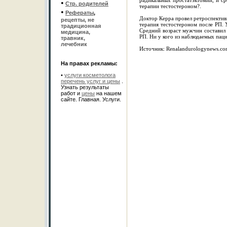
радикальных простатэктомий, и с
•
Стр. родителей
терапии тестостероном?.
•
Рефераты
,
Доктор Керра провел ретроспектив
рецепты, не
терапия тестостероном после РП. 
традиционная
Средний возраст мужчин составил 6
медицина,
РП. Ни у кого из наблюдаемых паци
травник,
лечебник
Источник: Renalandurologynews.c
На правах рекламы:
•
услуги косметолога
перечень услуг и цены
.
Узнать результаты
работ и
цены
на нашем
сайте. Главная. Услуги.