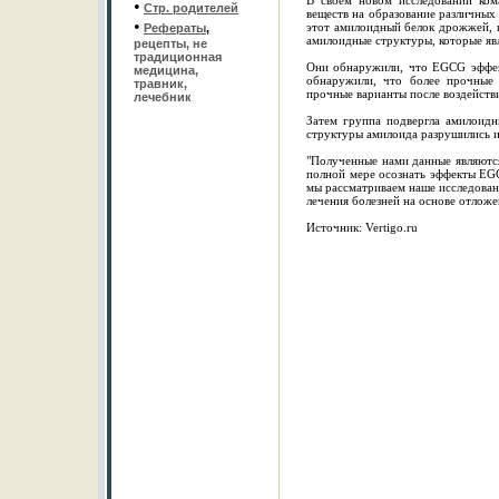
В своем новом исследовании ком
•
Стр. родителей
веществ на образование различных
•
этот амилоидный белок дрожжей, 
Рефераты
,
амилоидные структуры, которые яв
рецепты, не
традиционная
Они обнаружили, что EGCG эффек
медицина,
обнаружили, что более прочные 
травник,
прочные варианты после воздейст
лечебник
Затем группа подвергла амилоид
структуры амилоида разрушились и
"Полученные нами данные являются
полной мере осознать эффекты EG
мы рассматриваем наше исследован
лечения болезней на основе отлож
Источник: Vertigo.ru