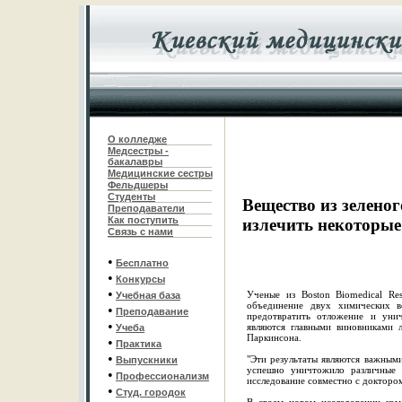
О колледже
Медсестры -
бакалавры
Медицинские сестры
Фельдшеры
С
туденты
Вещество из зеленог
Преподаватели
Как поступить
излечить некоторые
Связь с нами
•
Бесплатно
•
Конкурсы
•
Ученые из Boston Biomedical Res
Учебная база
объединение двух химических в
•
Преподавание
предотвратить отложение и уни
•
являются главными виновниками л
Учеба
Паркинсона.
•
Практика
•
"Эти результаты являются важными
Выпускники
успешно уничтожило различные 
•
Профессионализм
исследование совместно с доктором 
•
Студ. городок