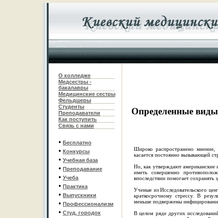
О колледже
Медсестры -
бакалавры
Медицинские сестры
Фельдшеры
С
туденты
Определенные виды 
Преподаватели
Как поступить
Связь с нами
•
Бесплатно
Широко распространено мнение, 
•
Конкурсы
касается постоянно вызывающей стр
•
Учебная база
Но, как утверждают американские 
•
Преподавание
иметь совершенно противоположн
•
Учеба
впоследствии помогает сохранять 
•
Практика
Ученые из Исследовательского це
•
Выпускники
краткосрочному стрессу. В резул
меньше подвержены инфицировани
•
Профессионализм
•
Студ. городок
В целом ряде других исследовани