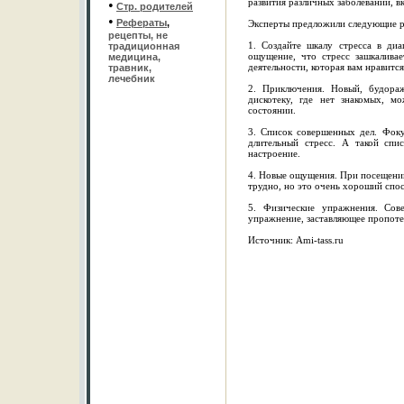
развития различных заболеваний, в
•
Стр. родителей
•
Рефераты
,
Эксперты предложили следующие ре
рецепты, не
1. Создайте шкалу стресса в ди
традиционная
ощущение, что стресс зашкалива
медицина,
деятельности, которая вам нравится
травник,
лечебник
2. Приключения. Новый, будора
дискотеку, где нет знакомых, м
состоянии.
3. Список совершенных дел. Фоку
длительный стресс. А такой сп
настроение.
4. Новые ощущения. При посещении
трудно, но это очень хороший спо
5. Физические упражнения. Сов
упражнение, заставляющее пропотет
Источник: Ami-tass.ru