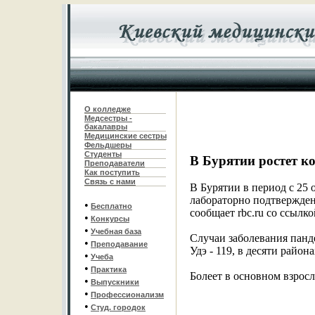
О колледже
Медсестры -
бакалавры
Медицинские сестры
Фельдшеры
С
туденты
В Бурятии ростет 
Преподаватели
Как поступить
Связь с нами
В Бурятии в период с 25 
лабораторно подтвержден
•
Бесплатно
сообщает rbc.ru со ссылк
•
Конкурсы
•
Учебная база
Случаи заболевания панд
•
Преподавание
Удэ - 119, в десяти район
•
Учеба
•
Практика
Болеет в основном взросло
•
Выпускники
•
Профессионализм
•
Студ. городок