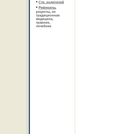
•
Стр. родителей
•
Рефераты
,
рецепты, не
традиционная
медицина,
травник,
лечебник