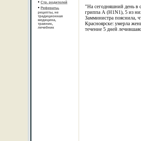
•
Стр. родителей
"На сегодняшний день в 
•
Рефераты
,
гриппа А (H1N1), 5 из ни
рецепты, не
традиционная
Замминистра пояснила, ч
медицина,
Красноярске: умерла женщ
травник,
лечебник
течение 5 дней лечившаяс