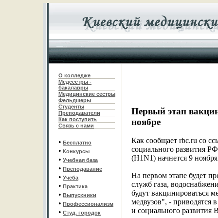
О колледже
Медсестры -
бакалавры
Медицинские сестры
Фельдшеры
С
туденты
Первый этап вакцин
Преподаватели
Как поступить
ноябре
Связь с нами
Как сообщает rbc.ru со с
•
Бесплатно
социального развития РФ
•
Конкурсы
(H1N1) начнется 9 ноября
•
Учебная база
•
Преподавание
На первом этапе будет п
•
Учеба
служб газа, водоснабжени
•
Практика
будут вакцинироваться ме
•
Выпускники
медвузов", - приводятся 
•
Профессионализм
и социального развития 
•
Студ. городок