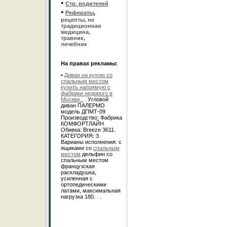
•
Стр. родителей
•
Рефераты
,
рецепты, не
традиционная
медицина,
травник,
лечебник
На правах рекламы:
•
Диван на кухню со
спальным местом
купить напрямую с
фабрики недорого в
Москве..
. Угловой
диван ПАЛЕРМО
модель ДПМТ-09
Производство: Фабрика
КОМФОРТЛАЙН
Обивка: Breeze 3611.
КАТЕГОРИЯ: 3.
Варианы исполнения: с
ящиками со
спальным
местом
дельфин со
спальным местом
французская
раскладушка,
усиленная с
ортопедическими
латами, максимальная
нагрузка 180. . .