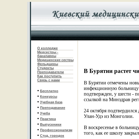
О колледже
Медсестры -
бакалавры
Медицинские сестры
Фельдшеры
С
туденты
В Бурятии растет 
Преподаватели
Как поступить
Связь с нами
В Бурятии отмечены новы
инфекционную больницу б
•
Бесплатно
подтвержден, у шести - п
•
Конкурсы
ссылкой на Минздрав рег
•
Учебная база
•
Преподавание
24 октября подтвердился 
•
Учеба
Улан-Удэ из Монголии.
•
Практика
•
Выпускники
В воскресенье в больницу
•
Профессионализм
того, как ее школу закры
•
Студ. городок