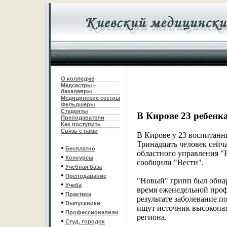
О колледже
Медсестры -
бакалавры
Медицинские сестры
Фельдшеры
С
туденты
В Кирове 23 ребен
Преподаватели
Как поступить
Связь с нами
В Кирове у 23 воспитанн
Тринадцать человек сейч
•
Бесплатно
областного управления "Р
•
Конкурсы
сообщили "Вести".
•
Учебная база
•
Преподавание
"Новый" грипп был обнар
•
Учеба
время еженедельной проф
•
Практика
результате заболевание п
•
Выпускники
ищут источник высокопат
•
Профессионализм
региона.
•
Студ. городок