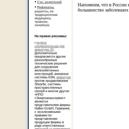
•
Стр. родителей
Напомним, что в России 
•
Рефераты
,
большинство заболевших 
рецепты, не
традиционная
медицина,
травник,
лечебник
На правах рекламы:
•
муфта
соединительная для
арматуры 20
.
Дополнительно
предлагаются другие
разнообразные
технические решения
для сооружения
железобетонных
конструкций: анкерные
системы KSN,
арматура
против продавливания
Shearfix, системы
пространственных
связей и многое другое.
«НПО
«Энергомашсервис»
является
представителем фирмы
Halfen GmbH, Германия,
c эксклюзивными
правами по
представлению
продукции фирмы в
ряде ответственных