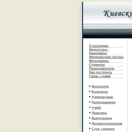
О колледже
Медсестры -
бакалавры
Медицинские сестры
Фельдшеры
С
туденты
Преподаватели
Как поступить
Связь с нами
•
Бесплатно
•
Конкурсы
•
Учебная база
•
Преподавание
•
Учеба
•
Практика
•
Выпускники
•
Профессионализм
•
Студ. городок