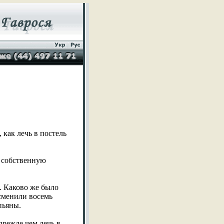
как лечь в постель
а собственную
. Каково же было
сменили восемь
пьяны.
прежде чем лечь в