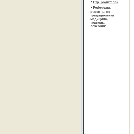
•
Стр. родителей
•
Рефераты
,
рецепты, не
традиционная
медицина,
травник,
лечебник