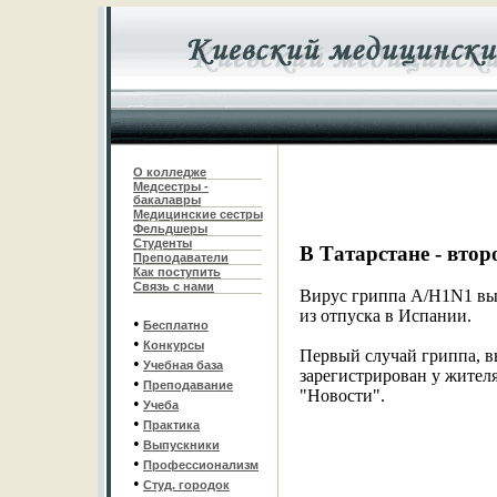
О колледже
Медсестры -
бакалавры
Медицинские сестры
Фельдшеры
С
туденты
В Татарстане - вто
Преподаватели
Как поступить
Связь с нами
Вирус гриппа A/H1N1 вы
из отпуска в Испании.
•
Бесплатно
•
Конкурсы
Первый случай гриппа, 
•
Учебная база
зарегистрирован у жител
•
Преподавание
"Новости".
•
Учеба
•
Практика
•
Выпускники
•
Профессионализм
•
Студ. городок