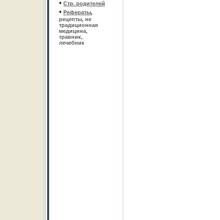
•
Стр. родителей
•
Рефераты
,
рецепты, не
традиционная
медицина,
травник,
лечебник